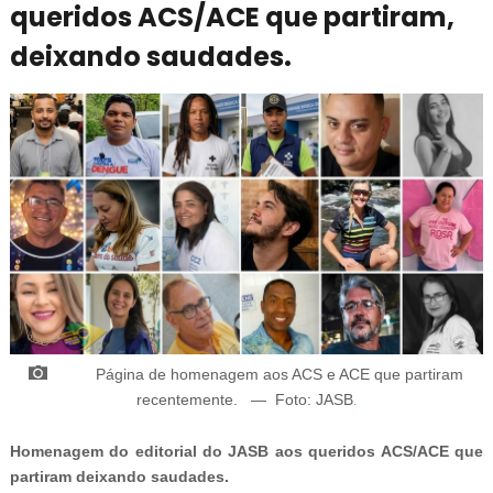
queridos ACS/ACE que partiram,
deixando saudades.
FRIDAY PLANS
Walgreens Hides This $1 Generic Viagra - Here's The Aisle
It's Really In.
Página de homenagem aos ACS e ACE que partiram
recentemente
.
—
Foto:
JASB
.
NEUROMIND PRO
Homenagem do editorial do JASB aos queridos ACS/ACE que
Japan's Oldest Doctors Say Memory Loss Isn't Age: Just
Stop Eating These 3 Foods
partiram deixando saudades.