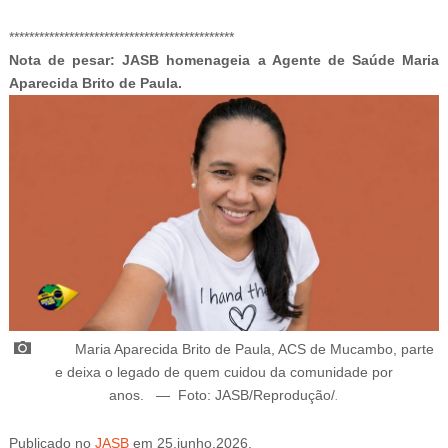
-ad4
*********************************************
Nota de pesar: JASB homenageia a Agente de Saúde Maria
BUZZDAY
Aparecida Brito de Paula.
Shocking Photos Taken Seconds Before The Disaster
Maria Aparecida Brito de Paula, ACS de Mucambo, parte
BUZZDAY
e deixa o legado de quem cuidou da comunidade por
Remember Albert? You Better Sit Down Before You See Him
anos.
—
Foto: JASB/Reprodução/
.
Today
Publicado
no
JASB
em
25.junho.2026.
Atuali
zado
em