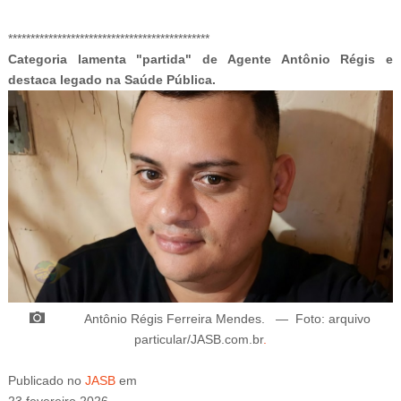
-ad3
*********************************************
Categoria
lamenta "partida" de Agente Antônio Régis e
destaca legado na Saúde Pública.
Antônio Régis Ferreira Mendes.
—
Foto: arquivo
particular/JASB.com.br
.
Publicado
no
JASB
em
23.fevereiro.2026.
Atualizado
em
24.fevereiro.2026.