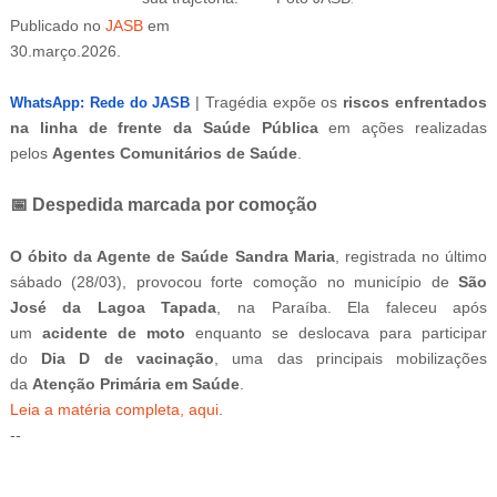
.
Publicado
no
JASB
em
30.março.2026.
Atualizado
em
31.março.2026.
|
Tragédia expõe os
riscos enfrentados
WhatsApp: Rede do JASB
na linha de frente da Saúde Pública
em ações realizadas
pelos
Agentes Comunitários de Saúde
.
📅 Despedida marcada por comoção
O óbito da Agente de Saúde Sandra Maria
, registrada no último
sábado (28/03), provocou forte comoção no município de
São
José da Lagoa Tapada
, na Paraíba. Ela faleceu após
um
acidente de moto
enquanto se deslocava para participar
do
Dia D de vacinação
, uma das principais mobilizações
da
Atenção Primária em Saúde
.
Leia a matéria completa, aqui
.
--