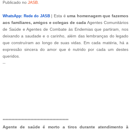
Publicado
no
JASB
.
Atualizado
em
24.fevereiro.2026.
| Esta é
uma homenagem que fazemos
WhatsApp: Rede do JASB
aos familiares, amigos e colegas de cada
Agentes Comunitários
de Saúde e Agentes de Combate às Endemias que partiram, nos
deixando a saudade e o carinho, além das lembranças do legado
que construíram ao longo de suas vidas. Em cada matéria, há a
expressão sincera do amor que é nutrido por cada um destes
queridos.
--
MEDVI
Men, You Don't Need Viagra If You Do This Once A Day
-ad3
*********************************************
Agente de saúde é morto a tiros durante atendimento à