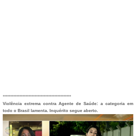
BUZZDAY
“Classic Dirty Dancing Mystery Unveiled—What Few Ever
Knew"
-ad4
*********************************************
Violência extrema contra Agente de Saúde: a categoria em
todo o Brasil lamenta. Inquérito segue aberto.
GOOD TO KNOW THIS
She Put Toothpaste On Her Feet For 7 Nights Straight – Here's
What Happened