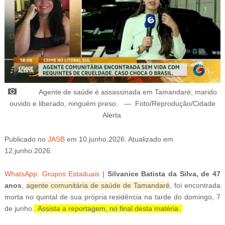
BUZZ DAY
Colorado Elk's Surprising Response After Being Freed From
Tire
Agente de saúde é assassinada em Tamandaré; marido
ouvido e liberado, ninguém preso.
—
Foto/Reprodução/Cidade
Alerta
.
Publicado
no
JASB
em
10.junho.2026.
Atuali
zado
em
12
.junho.2026.
BUZZDAY
WhatsApp: Grupos Estaduais
|
Silvanice Batista da Silva, de 47
He Was Just A Step Away From Death: Makes You Cry And
anos
,
agente comunitária de saúde de Tamandaré
, foi encontrada
Laugh
morta no quintal de sua própria residência na tarde do domingo, 7
de junho.
Assista a reportagem, no final desta matéria.