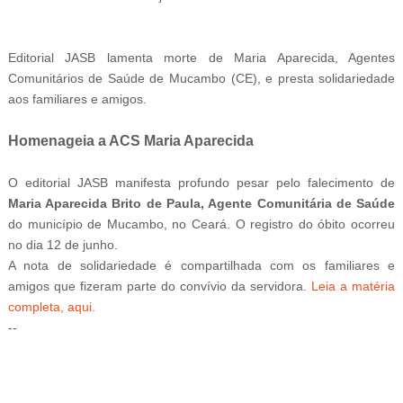
26
.junho.2026.
Editorial JASB lamenta morte de Maria Aparecida, Agentes
Comunitários de Saúde de Mucambo (CE), e presta solidariedade
aos familiares e amigos.
Homenageia a ACS Maria Aparecida
O editorial JASB manifesta profundo pesar pelo falecimento de
Maria Aparecida Brito de Paula, Agente Comunitária de Saúde
BUZZDAY
do município de Mucambo, no Ceará. O registro do óbito ocorreu
Kate Middleton's Daring Outfit Took Prince William's Breath
Away
no dia 12 de junho.
A nota de solidariedade é compartilhada com os familiares e
amigos que fizeram parte do convívio da servidora.
Leia a matéria
completa, aqui
.
--