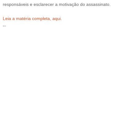
responsáveis e esclarecer a motivação do assassinato.
Leia a matéria completa, aqui
.
--
BUZZDAY
This Is What A Bear Did To The Man Who Saved A Bear Cub