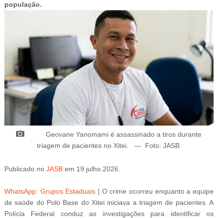
população.
BUZZDAY
What Happens After A Vinegar Foot Soak
Geovane Yanomami é assassinado a tiros durante
triagem de pacientes no Xitei.
—
Foto: JASB
.
Publicado
no
JASB
em
19.julho.2026.
Atuali
zado
em 20
.julho.2026.
BUZZDAY
WhatsApp: Grupos Estaduais
|
O crime ocorreu enquanto a equipe
Giant Object Found In Forest Stuns Scientists
de saúde do Polo Base do Xitei iniciava a triagem de pacientes. A
Polícia Federal conduz as investigações para identificar os