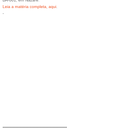
BA-001, em Nazaré.
Leia a matéria completa, aqui
.
-
-G