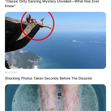
“Classic Dirty Dancing Mystery Unveiled—What Few Ever
Knew"
Expectativa para o desempenho brasileiro
A partida também serve como teste para ajustes táticos e definição
de peças-chave no elenco. Ancelotti observa atentamente o
desempenho dos atletas, principalmente aqueles que ainda
disputam uma vaga na convocação final.
--
BUZZDAY
Shocking Photos Taken Seconds Before The Disaster