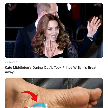
Grupo definido na Copa do Mundo
A equipe brasileira está no Grupo C da Copa do Mundo de 2026,
ao lado de Marrocos, Escócia e Haiti.
A estreia está marcada para
o dia 13 de junho
, quando o Brasil enfrentará a seleção
marroquina.
--
BUZZDAY
Kate Middleton's Daring Outfit Took Prince William's Breath
Away