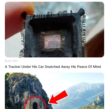
BUZZ DAY
A Tracker Under His Car Snatched Away His Peace Of Mind