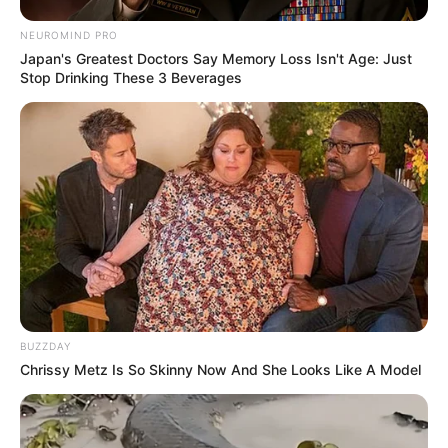
Quarto árbitro:
Victor Rivas (Estados Unidos);
NEUROMIND PRO
Japan's Greatest Doctors Say Memory Loss Isn't Age: Just
Stop Drinking These 3 Beverages
VAR:
Michael Radchuk (Estados Unidos).
Matérias Bônus
:
🧊
Seleção Brasileira anuncia último amistoso antes da Copa do
Mundo...
🧊
Entretenimento: Os melhores doramas
Fonte:
JASB
com informações do portal Veja.
Encaminhamento de denúncia ao JASB:
Acesse aqui
.
BUZZDAY
Chrissy Metz Is So Skinny Now And She Looks Like A Model
--
-ad9
O jornalismo do JASB.com.br precisa de você para continuar
marcando ponto na vida das pessoas.
Compartilhe as nossas