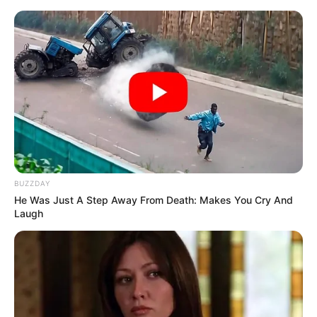
BUZZDAY
He Was Just A Step Away From Death: Makes You Cry And
Laugh
HOME
Home
>
Esporte
>
Estados Unidos
>
Internacional
>
Notícia
>
Brasil x Croácia: saiba onde assistir, horário do jogo e possíveis