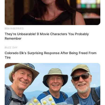
escalações.
Brasil x Croácia: saiba onde
assistir, horário do jogo e
possíveis escalações.
BRAINBERRIES
They're Unbearable! 9 Movie Characters You Probably
17:20
Esporte
,
Estados Unidos
,
Internacional
,
Notícia
Remember
BUZZ DAY
Colorado Elk's Surprising Response After Being Freed From
Tire
Camping World Stadium.
—
Foto:
Divulgação
.