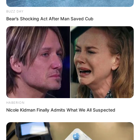
Financiamento dos Agentes de
BUZZ DAY
Combate às Endemias entra
Bear’s Shocking Act After Man Saved Cub
no centro do debate nacional.
FAÇA O SEU COMENTÁRIO AQUI!
FALE CONOSCO
Nome
E-mail
*
Mensagem
*
HABERION
Nicole Kidman Finally Admits What We All Suspected