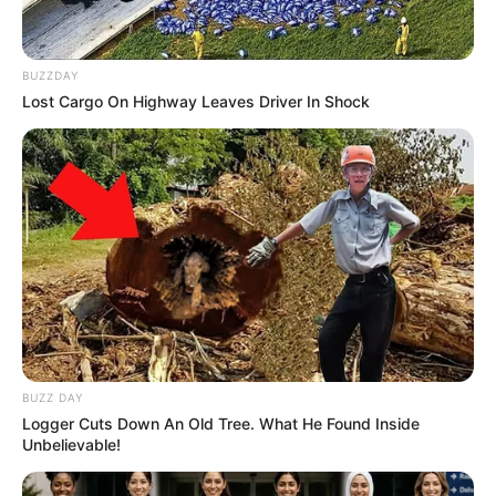
BUZZDAY
Lost Cargo On Highway Leaves Driver In Shock
BUZZ DAY
Logger Cuts Down An Old Tree. What He Found Inside
Unbelievable!