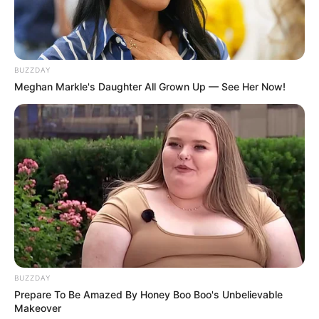
BUZZDAY
Meghan Markle's Daughter All Grown Up — See Her Now!
BUZZDAY
Prepare To Be Amazed By Honey Boo Boo's Unbelievable
Makeover