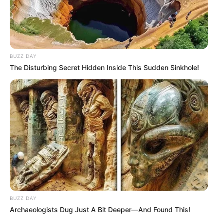
BUZZ DAY
The Disturbing Secret Hidden Inside This Sudden Sinkhole!
BUZZ DAY
Archaeologists Dug Just A Bit Deeper—And Found This!