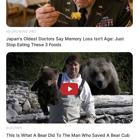
NEUROMIND PRO
Japan's Oldest Doctors Say Memory Loss Isn't Age: Just
Stop Eating These 3 Foods
-G
Sequência de amistosos antes da estreia
Antes de iniciar sua campanha no Mundial, a Seleção ainda terá
mais dois amistosos preparatórios.
O Brasil enfrentará o Panamá, no Maracanã, no dia 31 de maio
,
BUZZDAY
e depois
jogará contra o Egito, já em solo norte-americano, no
This Is What A Bear Did To The Man Who Saved A Bear Cub
dia 6 de junho
.