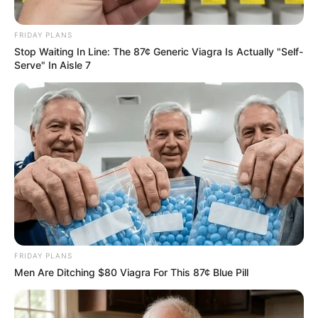
FACEBOOK
FRIDAY PLANS
Stop Waiting In Line: The 87¢ Generic Viagra Is Actually "Self-
Serve" In Aisle 7
DESTAQUES DA SEMANA
Agente de Saúde é indiciada por falsificar
visitas que nunca aconteceram.
Câmara dos Deputados: anuênios, triênios,
quinquênios, sexta-parte e licenças-prêmio
entram no debate.
FNARAS em Brasília: Senado pode
FRIDAY PLANS
promulgar PEC 14 em semana de
Men Are Ditching $80 Viagra For This 87¢ Blue Pill
mobilização.
Presidente Kennedy (ES) abre processo