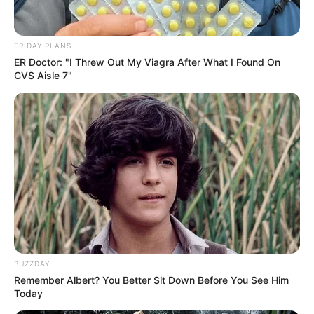
Brasil x Croácia: saiba onde assistir, horário do jogo e
possíveis escalações.
FRIDAY PLANS
Publicado
no
JASB
em
ER Doctor: "I Threw Out My Viagra After What I Found On
31.março.2026.
Atualizado
em
01.abril.2026.
CVS Aisle 7"
|
Amistoso desta terça-feira (31) será o
WhatsApp: Rede do JASB
último teste antes da convocação final para a Copa do Mundo.
--
-ad3
BUZZDAY
A Seleção Brasileira
entra em campo nesta terça-feira (31), às
Remember Albert? You Better Sit Down Before You See Him
21h (horário de Brasília), para enfrentar a Croácia em um amistoso
Today
importante na reta final de preparação para a Copa do Mundo de