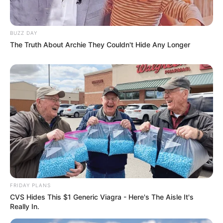
BUZZ DAY
The Truth About Archie They Couldn't Hide Any Longer
FRIDAY PLANS
CVS Hides This $1 Generic Viagra - Here's The Aisle It's
Really In.