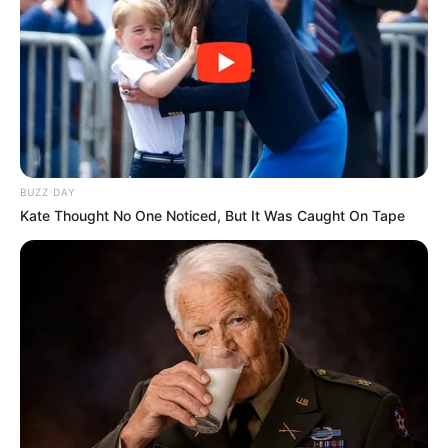
BUZZ DAY
Kate Thought No One Noticed, But It Was Caught On Tape
-ad6
Arbitragem:
Árbitro principal:
Armando Villarreal (Estados Unidos);
Auxiliares:
Ryan Graves e Kali Smith (ambos dos Estados Unidos);