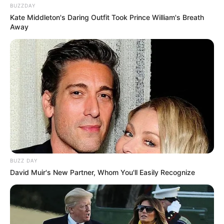
BUZZDAY
Kate Middleton's Daring Outfit Took Prince William's Breath
Away
BUZZ DAY
David Muir's New Partner, Whom You'll Easily Recognize