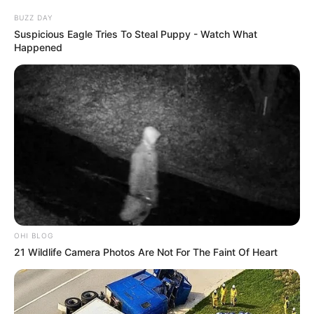
BUZZ DAY
Suspicious Eagle Tries To Steal Puppy - Watch What
Happened
-ad3
O
homem de 49 anos
estava desacordado, enquanto
o menino
de 10 anos
se mantinha consciente, embora incapaz de abrir a
porta sozinho.
🏥 Resgate humanitário
Após o resgate,
Gelson avaliou
que ambos apresentavam
escoriações e sinais de hipotermia decorrentes da água
gelada
. Ele conduziu o pai e o filho até a Unidade Básica de Saúde
OHI BLOG
(UBS) de Quevedos, onde providenciou aquecimento com banho
21 Wildlife Camera Photos Are Not For The Faint Of Heart
quente, curativos e estabilização clínica antes de encaminhá-los ao
hospital de Tupanciretã.
VEJA TAMBÉM
: