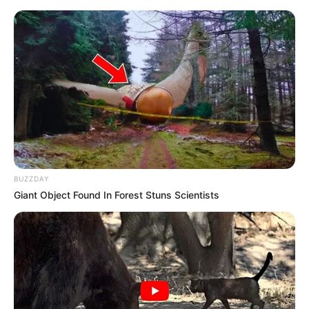
BUZZDAY
Giant Object Found In Forest Stuns Scientists
HOME
Home
>
Brasil
>
Enfermagem
>
Notícia
>
Enfermeiro salva pai e
filho em situação crítica.