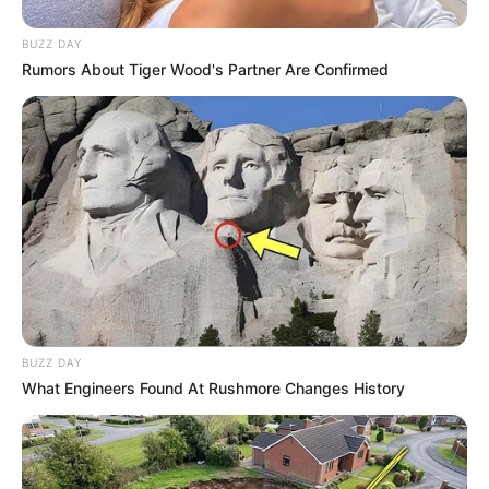
ambiente formal de trabalho. Ambos os resgatados passam bem
após atendimento inicial.
BUZZ DAY
Rumors About Tiger Wood's Partner Are Confirmed
Matérias Bônus
:
🧊
Mulher mais bonita do mundo revela
...
🧊
Famosas: As 40 mamães mais belas dos...
🧊
Eleita as 10 mulheres mais bonitas do mundo
.
🧊
Joy, Zendaya, Bella Hadid e Margot são as mulheres.
..
--
BUZZ DAY
What Engineers Found At Rushmore Changes History