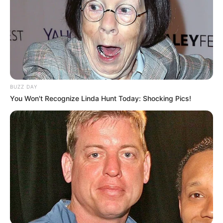
PUBLICAÇÕES RELACIONADAS
Notícia
BUZZ DAY
You Won't Recognize Linda Hunt Today: Shocking Pics!
FAÇA O SEU COMENTÁRIO AQUI!
FALE CONOSCO
Nome
E-mail
*
Mensagem
*