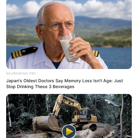
Publicado
no
JASB
em 15.janeiro.2026.
Atualizado
em
22
.julho
.2026.
|
No interior do Rio Grande do Sul,
um
WhatsApp: Rede do JASB
enfermeiro salvou um pai e seu filho
que estavam presos em
uma caminhonete quase submersa, em uma estrada crítica
conhecida como “socavão”.
--
NEUROMIND PRO
Japan's Oldest Doctors Say Memory Loss Isn't Age: Just
Stop Drinking These 3 Beverages
-ad3
O resgate foi feito antes do profissional assumir seu plantão de
trabalho.
🩺 Atenção imediata