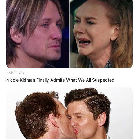
visitas que nunca aconteceram.
Câmara dos Deputados: anuênios, triênios,
quinquênios, sexta-parte e licenças-prêmio
entram no debate.
Motos e bicicletas para ACS e ACE: veja o
passo a passo para conseguir o benefício.
HABERION
Nicole Kidman Finally Admits What We All Suspected
FNARAS em Brasília: Senado pode
promulgar PEC 14 em semana de
mobilização.
Presidente Kennedy (ES) abre processo
seletivo para Agentes de Saúde e de
Combate às Endemias.