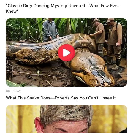
“Classic Dirty Dancing Mystery Unveiled—What Few Ever
Knew"
BUZZDAY
What This Snake Does—Experts Say You Can't Unsee It