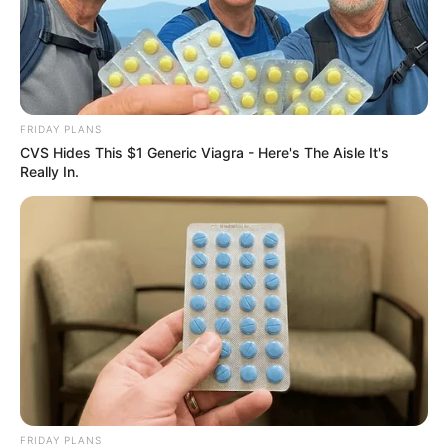
Prefeitura realiza a maior entrega de
motocicletas aos Agentes de Saúde da
história...
Agente de Saúde é indiciada por
falsificar visitas que nunca aconteceram.
FRIDAY PLANS
CVS Hides This $1 Generic Viagra - Here's The Aisle It's
Really In.
Terceiro lote da restituição do IR paga
R$ 4,61 bilhões para 2,7 milhões de
contribuintes.
MATÉRIAS EM DESTAQUES
Agente de Saúde é indiciada por
falsificar visitas que nunca aconteceram.
Câmara dos Deputados: anuênios,
FRIDAY PLANS
triênios, quinquênios, sexta-parte e