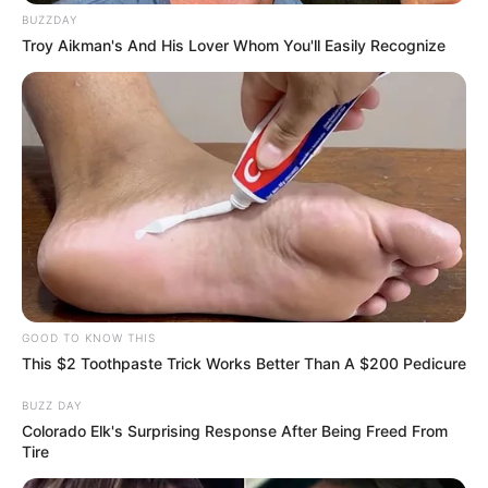
BUZZDAY
Troy Aikman's And His Lover Whom You'll Easily Recognize
BUSCAR
DESTAQUES
FACEBOOK
GOOD TO KNOW THIS
This $2 Toothpaste Trick Works Better Than A $200 Pedicure
BUZZ DAY
Colorado Elk's Surprising Response After Being Freed From
DESTAQUES DA SEMANA
Tire
Agente de Saúde é indiciada por falsificar