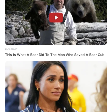
BUZZDAY
This Is What A Bear Did To The Man Who Saved A Bear Cub