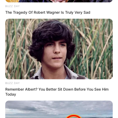
BUZZ DAY
The Tragedy Of Robert Wagner Is Truly Very Sad
-G
“Se fosse mais alguns minutos,
a situação poderia ter evoluído
para algo muito mais grave
”, relatou o enfermeiro sobre o
comportamento da criança durante o incidente.
BUZZ DAY
Remember Albert? You Better Sit Down Before You See Him
Today