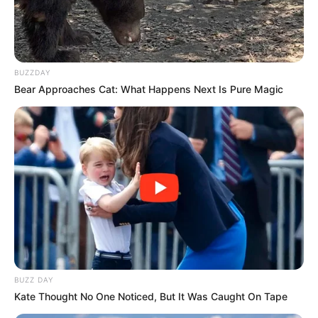
Enfermeiro salva pai e filho em
situação crítica.
05:00
Brasil
,
Enfermagem
,
Notícia
BUZZDAY
Bear Approaches Cat: What Happens Next Is Pure Magic
Caminhonete quase submersa. No detalhe, e
nfermeiro
BUZZ DAY
Gelson Rosa
—
Foto/Reprodução
.
Kate Thought No One Noticed, But It Was Caught On Tape
Enfermeiro salva pai e filho em situação crítica.