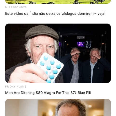
MIRSEGONDYA
Este vídeo da Índia não deixa os ufólogos dormirem – veja!
FRIDAY PLANS
Men Are Ditching $80 Viagra For This 87¢ Blue Pill