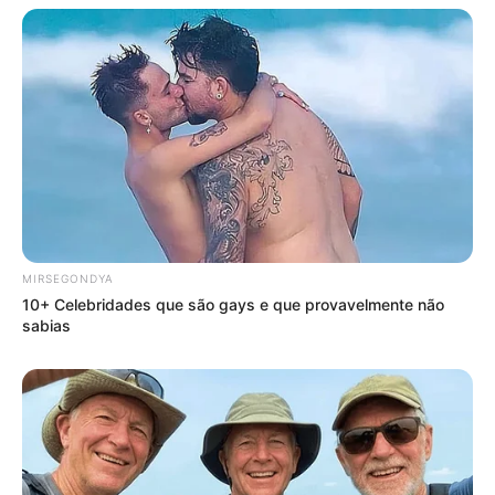
PLP 185 continua travado na Câmara dos
Deputados por erro em seu texto.
ACS e ACE: celetista, estatutário ou
contrato precário — entenda o que muda
no seu bolso e na sua carreira.
MIRSEGONDYA
10+ Celebridades que são gays e que provavelmente não
sabias
DIVERSAS
MATÉRIAS EM DESTAQUE NOS ÚLTIMOS 30 DIAS