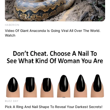
O enfermeiro Gelson Naissinger Rosa, de 40 anos e residente
de Jari
, dirigia-se à cidade de Quevedos na noite de 4 de janeiro
quando avistou uma
caminhonete Hilux
fora da pista e tomada
HABERION
pela água, a cerca de 1,5 km da cidade.
Video Of Giant Anaconda Is Going Viral All Over The World.
Watch
O trecho é conhecido por ser
perigoso em períodos de chuva
. A
cena exigia uma ação urgente.
🌊 Situação crítica no veículo
Ao se aproximar do automóvel parcialmente submerso,
Gelson
percebeu que pai e filho estavam presos pelo cinto de
segurança
, com a água prestes a cobrir completamente a
caminhonete. Sem hesitar, ele entrou na água fria e retirou as
vítimas.
--
BUZZ DAY
Pick A Ring And Nail Shape To Reveal Your Darkest Secrets!