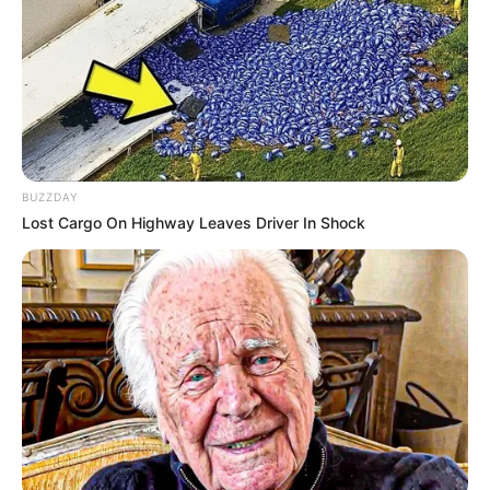
✳️
11 da enfermagem passam mal após café em hospital
.
✳️
Bebê sobrevive após ser levado por tornado
.
✳️
Exame com cera de ouvido identifica câncer
.
✳️
Israelense aos 19 anos: a mulher mais bonita
...
✳️
Técnica contra câncer de mama atinge 100%...
👨‍👩‍👦 Importância da atitude
BUZZDAY
Gelson destacou que
a postura do menino de manter a cabeça
Lost Cargo On Highway Leaves Driver In Shock
do pai erguida foi crucial
para evitar um desfecho ainda mais
grave.
-