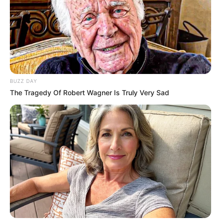
ACS
Edima Souza,
de Terra
Firme/PA.
Foto/Reprodução/Agência Pará.
—
A programação incluiu palestras sobre perfil epidemiológico,
orientações técnicas e treinamento com aplicativo. É assim que se
valoriza quem dedica a vida à saúde pública - essa luta também é
BUZZ DAY
sua.
The Tragedy Of Robert Wagner Is Truly Very Sad
+
PL que garante a mudança de regime dos ACS's para
estatutários
.
--
-ad52