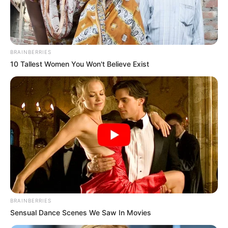
Pará capacita 1.600 ACS para
combater doença de Chagas.
03:07
ACS
,
Acs e ACE
,
Notícia
,
Pará
BRAINBERRIES
10 Tallest Women You Won't Believe Exist
1.600 Agentes Comunitários de Saúde de Belém, em
BRAINBERRIES
capacitação.
Foto/Reprodução/Agência Pará
.
—
Sensual Dance Scenes We Saw In Movies
Pará capacita 1.600 ACS para combater doença de Chagas.