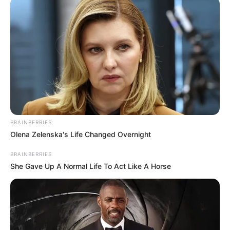
Publicado
no
JASB
em
14
.agosto.2025.
Atualizado
em
15
.
agosto.2025.
|
No Mangueirinho, palco de grandes
WhatsApp: Canal JASB
vitórias do Paysandu e Remo, os verdadeiros campeões da saúde
se reuniram na última quarta-feira (13). Agentes Comunitários de
Saúde de Belém receberam treinamento especial para proteger a
população da doença de Chagas.
--
BRAINBERRIES
Olena Zelenska's Life Changed Overnight
BRAINBERRIES
She Gave Up A Normal Life To Act Like A Horse