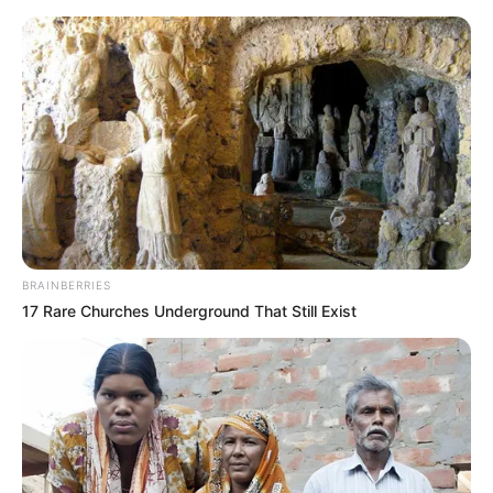
BRAINBERRIES
17 Rare Churches Underground That Still Exist
HOME
Home
>
ACS
>
Acs e ACE
>
Notícia
>
Pará
>
Pará capacita
1.600 ACS para combater doença de Chagas.