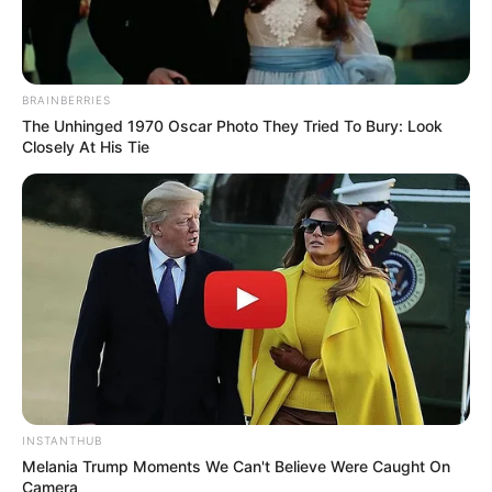
BRAINBERRIES
The Unhinged 1970 Oscar Photo They Tried To Bury: Look
Closely At His Tie
SHARE THIS
Share it
Tweet
Share it
Pin it
INSTANTHUB
PUBLICAÇÕES RELACIONADAS
Melania Trump Moments We Can't Believe Were Caught On
Camera