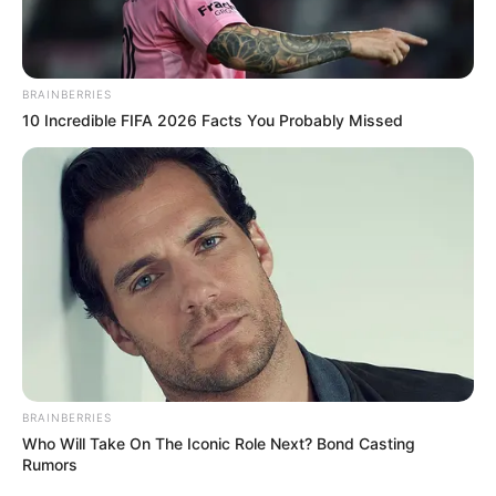
de frente."
--
BRAINBERRIES
10 Incredible FIFA 2026 Facts You Probably Missed
-ad3
ACS viram parceiros estratégicos da vigilância
Para a fiscal Dorilea Pantoja, do Departamento Estadual de
Vigilância Sanitária, o envolvimento dos ACS e ACE é estratégico
para ampliar o alcance das informações.
BRAINBERRIES
Who Will Take On The Iconic Role Next? Bond Casting
Rumors