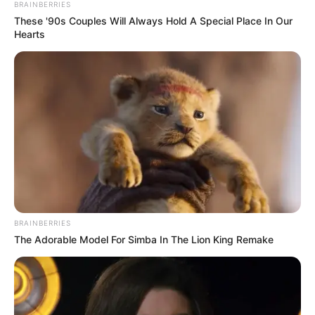
BRAINBERRIES
Pará e da Secretaria Municipal de Saúde de Belém. O treinamento
These '90s Couples Will Always Hold A Special Place In Our
abordou o Decreto Estadual nº 326/2012, que estabelece normas
Hearts
para batedores de açaí, e o uso do aplicativo "Açaí no Ponto".
-
BRAINBERRIES
The Adorable Model For Simba In The Lion King Remake