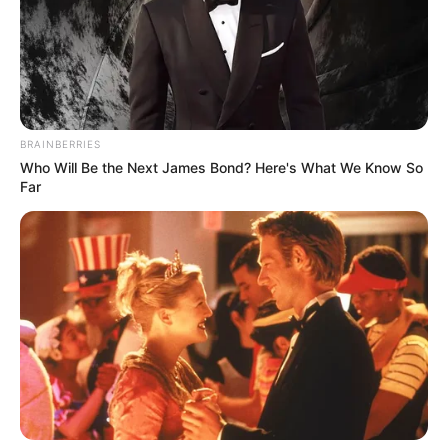
BRAINBERRIES
Who Will Be the Next James Bond? Here's What We Know So
Far
--ad5
Mil e seiscentos Anjos da Saúde em ação
A Secretaria de Estado de Saúde Pública realizou na Arena
Guilherme Paraense um curso de capacitação para mais de 1.600
Agentes Comunitários de Saúde de Belém. O objetivo é combater a
doença de Chagas e garantir segurança alimentar no
beneficiamento do açaí.
A ação contou com parceria do Ministério Público do Estado do