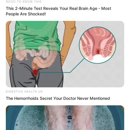
GOOD TO KNOW THIS
This 2-Minute Test Reveals Your Real Brain Age - Most
People Are Shocked!
Motos e bicicletas para ACS e ACE: veja o
passo a passo para conseguir o benefício.
Câmara dos Deputados: anuênios, triênios,
quinquênios, sexta-parte e licenças-prêmio
entram no debate.
Presidente Kennedy (ES) abre processo
seletivo para Agentes de Saúde e de
Combate às Endemias.
DIGESTIVE HEALTH US
O que é que os diretores da CONACS foram
The Hemorrhoids Secret Your Doctor Never Mentioned
fazer na Argentina, durante mobilização em
Brasília?
Modelo para os Agentes de Saúde:
Denúncia anônima leva MP a investigar