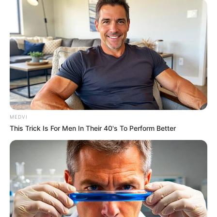
MEDVI
This Trick Is For Men In Their 40's To Perform Better
-ad4
Vozes da linha de frente falam da importância
A agente comunitária Elaine Mesquita, do bairro da Cremação,