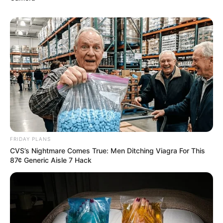
Pará
PUBLICAÇÃO RECENTE
Agentes do Brasil inteiro
repudiam violência contra os
ACS no Ceará.
FAÇA O SEU COMENTÁRIO AQUI!
FALE CONOSCO
Nome
FRIDAY PLANS
CVS’s Nightmare Comes True: Men Ditching Viagra For This
87¢ Generic Aisle 7 Hack
E-mail
*
Mensagem
*