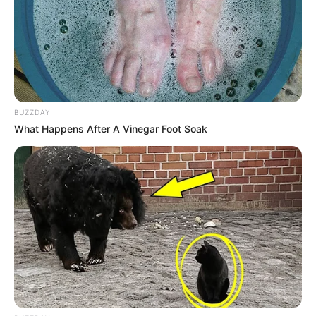
prefeito por irregularidades.
DESTAQUES DO MÊS
Prefeitura realiza a maior entrega de
motocicletas aos Agentes de Saúde da
história...
BUZZDAY
What Happens After A Vinegar Foot Soak
Agente de Saúde é indiciada por falsificar
visitas que nunca aconteceram.
Terceiro lote da restituição do IR paga R$
4,61 bilhões para 2,7 milhões de
contribuintes.
Motos e bicicletas para ACS e ACE: veja o
passo a passo para conseguir o benefício.