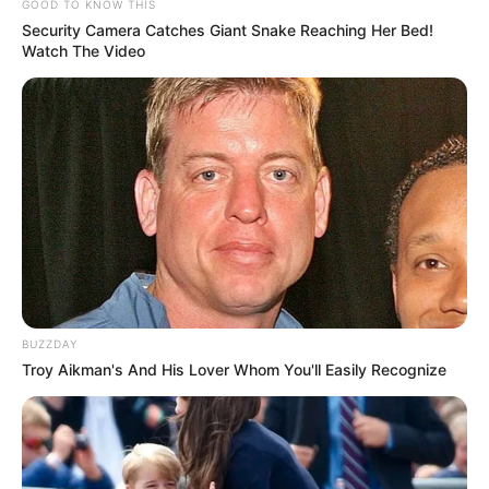
GOOD TO KNOW THIS
Security Camera Catches Giant Snake Reaching Her Bed!
Watch The Video
BUZZDAY
Troy Aikman's And His Lover Whom You'll Easily Recognize