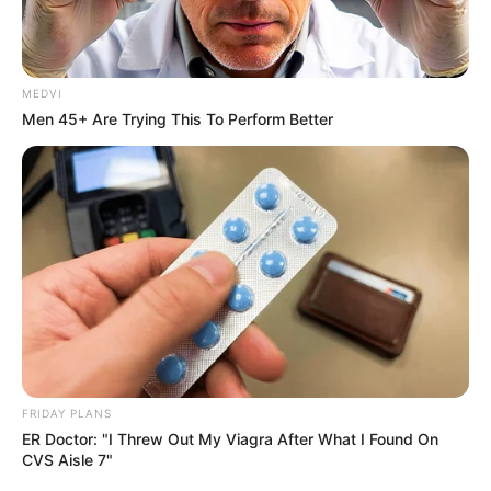
destacou como o treinamento fortalece seu trabalho: "Esse
conhecimento vai nos ajudar a proteger a comunidade." Rosa
Helena Pereira, do bairro da Condor, reforçou que "com mais
conhecimento, podemos orientar melhor os batedores."
MEDVI
Men 45+ Are Trying This To Perform Better
ACS Elaine Mesquita, do bairro da
Cremação.
Foto/Reprodução/Agência Pará.
—
FRIDAY PLANS
ER Doctor: "I Threw Out My Viagra After What I Found On
Já Edima Souza, ACS da Terra Firme, foi além: "Esse treinamento é
CVS Aisle 7"
importante porque a doença de Chagas é muito recorrente no