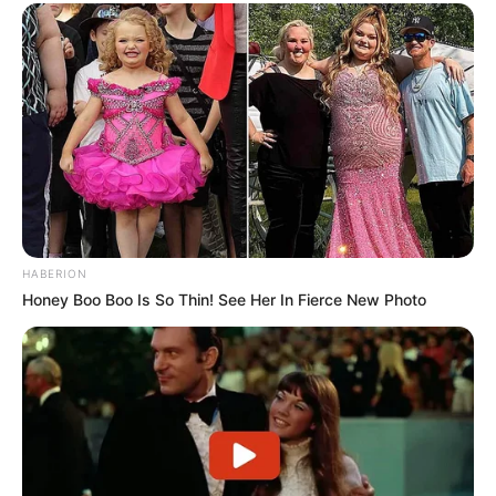
HABERION
Honey Boo Boo Is So Thin! See Her In Fierce New Photo