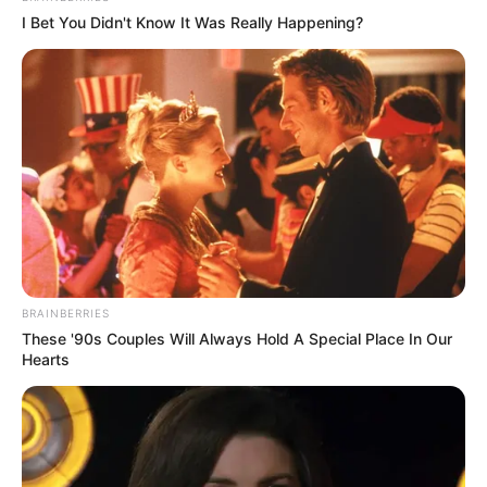
PODE, AVANTE, PRD
I Bet You Didn't Know It Was Really Happening?
Integrantes: 489
Líder: Não há líder indicado.
Federações Partidárias
Federação PSOL-REDE
Integrantes: 14
Líder: Talíria Petrone (RJ) - Email:
dep.taliriapetrone@camara.leg.br
/ (61) 3215-5193
BRAINBERRIES
These '90s Couples Will Always Hold A Special Place In Our
Vice-líderes:
Hearts
Ivan Valente
Fernanda Melchionna
Pastor Henrique Vieira
Célia Xakriabá