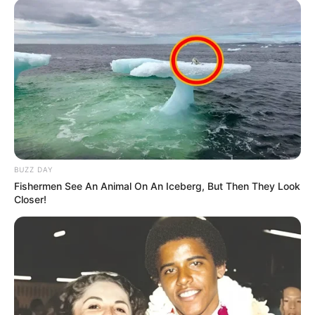
DIVERSAS
MATÉRIAS EM DESTAQUE NOS ÚLTIMOS 30 DIAS
Prefeitura realiza a maior entrega de
motocicletas aos Agentes de Saúde da
BUZZ DAY
história...
Fishermen See An Animal On An Iceberg, But Then They Look
Closer!
Terceiro lote da restituição do IR paga
R$ 4,61 bilhões para 2,7 milhões de
contribuintes.
Motos e bicicletas para ACS e ACE: veja o
passo a passo para conseguir o
benefício.