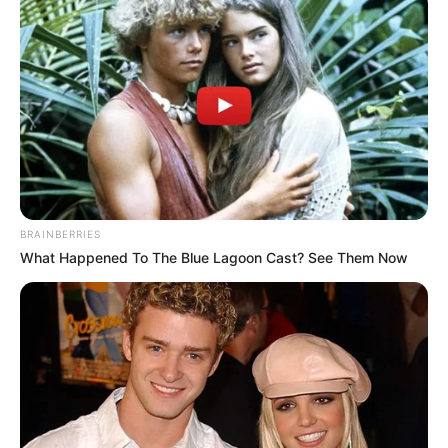
Nos dias 28, 29 e 30 de abril, Brasília será o palco da nossa
mobilização nacional.
Convidamos cada parlamentar a caminhar ao nosso lado.
Pedimos que ouçam nossas pautas com empatia, compromisso e
responsabilidade.
Apoiar a CONACS é fortalecer o SUS. Apoiar os agentes é cuidar
do Brasil.
BRAINBERRIES
What Happened To The Blue Lagoon Cast? See Them Now
Senhores e senhoras, deputados e senadores: a história está
sendo escrita. E vocês podem ser protagonistas de um novo
capitulo de justiça para nossa categoria.
--