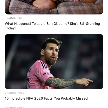
PP - Progressistas
Integrantes: 48
Líder: Doutor Luizinho. E-mail:
dep.doutorluizinho@camara.leg.br
/
BRAINBERRIES
What Happened To Laura San Giacomo? She's Still Stunning
Telefone: (61) 3215-5577.
Today!
REPUBLICANOS
- Republicanos
Integrantes: 45
Líder: Gilberto Abramo (SP). E-mail:
dep.gilbertoabramo@camara.leg.br
/ Telefone: (61) 3215-5601.
--
BRAINBERRIES
10 Incredible FIFA 2026 Facts You Probably Missed
-ad3
BRAINBERRIES