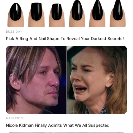
4,61 bilhões para 2,7 milhões de
contribuintes.
Motos e bicicletas para ACS e ACE: veja o
passo a passo para conseguir o benefício.
BUZZ DAY
Pick A Ring And Nail Shape To Reveal Your Darkest Secrets!
Agente de Saúde é indiciada por falsificar
visitas que nunca aconteceram.
Mais de 300 ACS e ACE recebem bicicletas
elétricas, barcos, celulares e aplicativo...
PEC 14 avança no Senado e cumpre
sessões de discussão; Aposentadoria
Especial...
HABERION
Nicole Kidman Finally Admits What We All Suspected