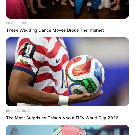
NOVO - Partido Novo
Integrantes: 4
BRAINBERRIES
Representante: Adriana Ventura (SP). E-mail:
These Wedding Dance Moves Broke The Internet
dep.adrianaventura@camara.leg.br
/ Telefone: (61) 3215-5802.
-
BRAINBERRIES
The Most Surprising Things About FIFA World Cup 2026