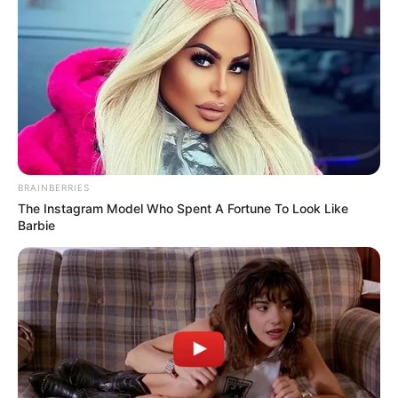
-10
Partidos que fazem parte de Bloco
PL - Partido Liberal
Integrantes: 92
Líder: Sóstenes Cavalcante (RJ). E-mail:
BRAINBERRIES
dep.sostenescavalcante@camara.leg.br
/ Telefone: (61) 3215-
The Instagram Model Who Spent A Fortune To Look Like
5560.
Barbie
UNIÃO - União Brasil
Integrantes: 59
Líder: Pedro Lucas Fernandes (MA). E-mail:
dep.pedrolucasfernandes@camara.leg.br
/ Telefone: (61) 3215-
5814