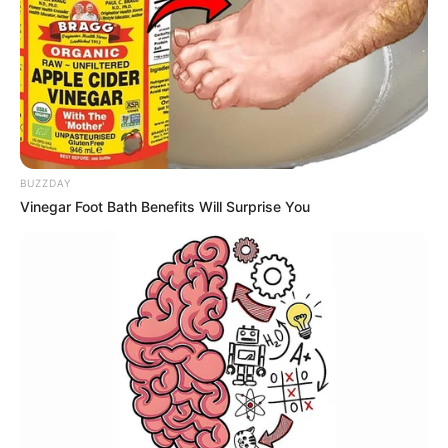
FALE CONOSCO
Nome
E-mail
*
Mensagem
*
BUZZDAY
Vinegar Foot Bath Benefits Will Surprise You
BUSCAR
DESTAQUES