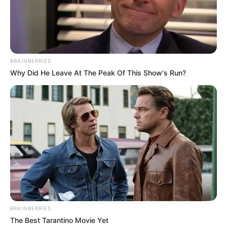
Comunitários e de Combate às Endemias já possui data certa: Dias
28, 29 e 30 de abril de 2025.
Para a CONACS, a missão dos 370 mil Agentes Comunitários e de
Endemias de todo Brasil é enviar essa carta para os parlamentares
BRAINBERRIES
de seus respectivos estados, e depois para os outros
Why Did He Leave At The Peak Of This Show's Run?
parlamentares, para que eles entendam que a luta da nossa
categoria é uma só, no país inteiro.
Copie e cole o texto abaixo, e envie para o e-mail dos Deputados e
Senadores, ou comentem com esse texto nas Redes sociais dos
Deputados e Senadores. Faça sua parte!
CARTA ABERTA DA CONACS PARA TODOS PARLAMENTARES
NACIONAIS
"Srs. e Sr.as Parlamentares,
BRAINBERRIES
Este é um chamado à consciência.
The Best Tarantino Movie Yet