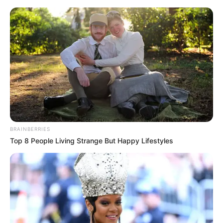
BRAINBERRIES
Top 8 People Living Strange But Happy Lifestyles
HOME
Home
>
Acs e ACE
>
CONACS
>
Notícia
>
Convocação aos
Agentes Comunitários e de Endemias de todo o país.