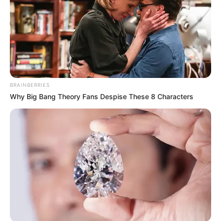
Líder: Rodrigo Gambale (SP). E-mail:
dep.rodrigogambale@camara.leg.br
/ Telefone: (61) 3215-5939.
-
-132
PSB - Partido Socialista Brasileiro
Integrantes: 15
BRAINBERRIES
Why Big Bang Theory Fans Despise These 8 Characters
Líder: Pedro Campos (PE). E-mail:
dep.pedrocampos@camara.leg.br
/ Telefone: (61) 3215-5846.
AVANTE - Avante
Integrantes: 8
Líder: Luis Tibé (MG). E-mail:
dep.luistibe@camara.leg.br
/
Telefone: (61) 3215-5632.
PRD - Partido Renovação Democrática
Integrantes: 5