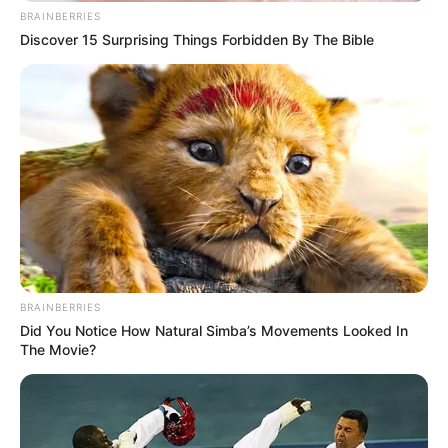
BRAINBERRIES
Líder: Fred Costa (MG). E-mail:
dep.fredcosta@camara.leg.br
/
Discover 15 Surprising Things Forbidden By The Bible
Telefone: (61) 3215-5633.
VEJA TAMBÉM
:
+
R$ 1.214,40: A Insalubridade do ACE é de 40%
.
+
Insalubridade dos ACS deve ser calculado em 2
...
BRAINBERRIES
+
Canal Especial da Efetivação dos ACS e ACE
Did You Notice How Natural Simba’s Movements Looked In
+
Após decisão do STF: Como será os Concursos Internos?
The Movie?
Fonte: JASB com informações da CONACS e Câmara dos
Deputados.
Edição Geral: JASB.