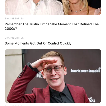
BRAINBERRIES
Remember The Justin Timberlake Moment That Defined The
2000s?
BRAINBERRIES
Some Moments Got Out Of Control Quickly
--ad5
Este não é apenas um manifesto.
É o grito de quem trabalha por amor e por missão.