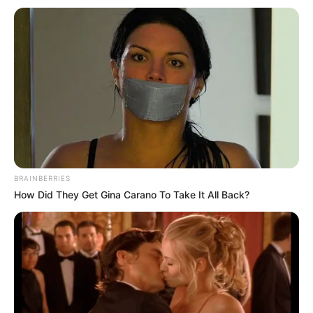
Um apelo de quem constrói, todos os dias, a ponte entre o SUS e
as comunidades mais distantes deste país.
Somos os Agentes Comunitários de Saúde e Agentes de Combate
às Endemias.
Somos mais de 400 mil profissionais que levam saúde, prevenção,
educação e cuidado ás famílias brasileiras. Estamos nas vilas, nos
bairros, nas periferias, nos interiores. Estamos onde o povo está.
--
BRAINBERRIES
How Did They Get Gina Carano To Take It All Back?
-ad3
Nossa luta não é nova, mas é urgente
.