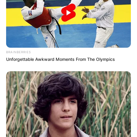
Encaminhamento de denúncia ao JASB: falejasb @ gmail.com
Publicação:
JASB - Jornal dos Agentes de Saúde do Brasil
-
www.jasb.com.br.
O jornalismo do JASB.com.br precisa de você para continuar
marcando ponto na vida dos ACS e ACE.
Compartilhe as nossas
notícias em suas redes sociais!
--
BRAINBERRIES
Unforgettable Awkward Moments From The Olympics
-ad3
Receba notícias
direto no
celular
entrando nos nossos grupos.
Clique na opção preferida:
WhatsApp
,
|
Telegram
|
Facebook
ou
Inscreva-se no
canal
do
JASB no YouTube