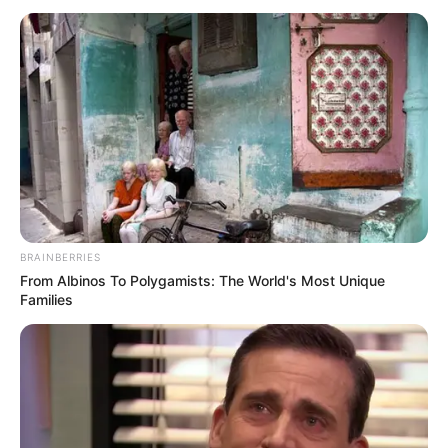
Convocação aos Agentes Comunitários e de Endemias de
todo o país.
Publicado
no
JASB
em
25.abril.2025.
Atualizado
em 28
.
abril.2025.
| A CONACS preparou, uma carta aberta
WhatsApp: Canal JASB
para que todos os ACS/ACE possam usá-la ao manter contato com
os Deputados Federais e Senadores de seus estados.
--
BRAINBERRIES
From Albinos To Polygamists: The World's Most Unique
Families
-ad3
A medida visa o fortalecimento da luta pela garantia de novos
direitos, conforme propostas que tramitam em Brasília. O
fortalecimento da Grande Mobilização Nacional
Agentes