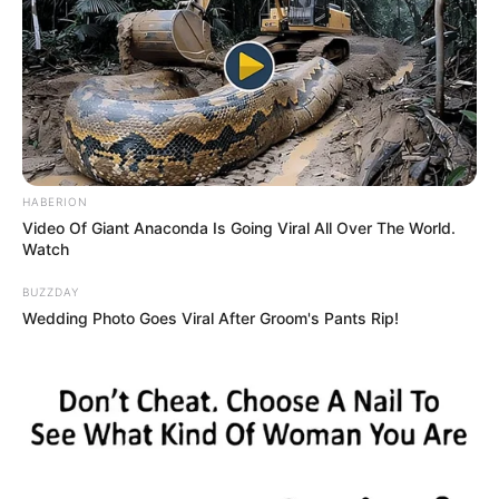
O que é que os diretores da CONACS foram
fazer na Argentina, durante mobilização em
Brasília?
Modelo para os Agentes de Saúde:
Denúncia anônima leva MP a investigar
prefeito por irregularidades.
HABERION
30 horas: parecer da Comissão de Finanças
Video Of Giant Anaconda Is Going Viral All Over The World.
se posicionou sobre redução da jornada de
Watch
40 para 30 horas.
BUZZDAY
Wedding Photo Goes Viral After Groom's Pants Rip!
DESTAQUES DO MÊS
Prefeitura realiza a maior entrega de
motocicletas aos Agentes de Saúde da
história...
Terceiro lote da restituição do IR paga R$