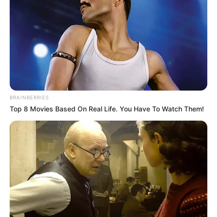
Diretores da CONACS em Brasília, em busca de garantia
de novos direitos.
Foto/Reprodução
.
—
CONACS
em Brasília em defesa da Aposentadoria Especial,
Incentivo e outras pautas dos Agentes Comunitários de Saúde
e de Combate às Endemias.
Publicado
no
JASB
em
19
.
fevereiro.2025.
Atualizado
em
21
.
fevereir
o.2025.
BRAINBERRIES
|
Diretores da Confederação Nacional dos
WhatsApp: Canal JASB
Top 8 Movies Based On Real Life. You Have To Watch Them!
Agentes Comunitários de Saúde (CONACS) estão em Brasília
realizando articulações políticas para garantir avanços importantes
nas pautas dos Agentes Comunitários de Saúde e dos Agentes de
Combate às Endemias.
-