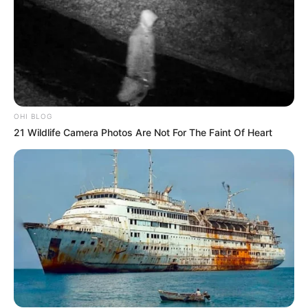
DIVERSAS
MATÉRIAS EM DESTAQUE NOS ÚLTIMOS 30 DIAS
OHI BLOG
Prefeitura realiza a maior entrega de
21 Wildlife Camera Photos Are Not For The Faint Of Heart
motocicletas aos Agentes de Saúde da
história...
Agente de Saúde é indiciada por
falsificar visitas que nunca aconteceram.
Terceiro lote da restituição do IR paga
R$ 4,61 bilhões para 2,7 milhões de
contribuintes.