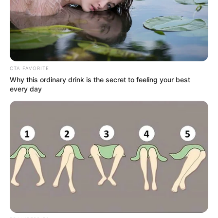
comprometeu a apoiar a causa dos Agentes Comunitários de
Saúde e dos Agentes de Combate às Endemias, reforçando a
importância da regulamentação da aposentadoria e de outras
pautas prioritárias para a categoria.
-
-109
CTA FAVORITE
Críticas e continuidade da mobilização
Why this ordinary drink is the secret to feeling your best
every day
Ilda Angélica justificou sua ausência em uma reunião com o
FNARAS e a FENASCE, afirmando que já conhece as principais
prioridades dos agentes em todo o Brasil. Sobre as críticas
recebidas, ela afirmou que está aberta às sugestões construtivas,
mas que desconsiderará aquelas que não contribuírem para o
avanço da categoria. Enquanto isso, os sindicalistas seguem
articulando novas estratégias em Brasília e, em breve, terão uma
reunião com o presidente da Câmara dos Deputados, Hugo Motta,
para reforçar as pautas de interesse da categoria.
Assista ao vídeo com mais informações, apresentada por Ilda