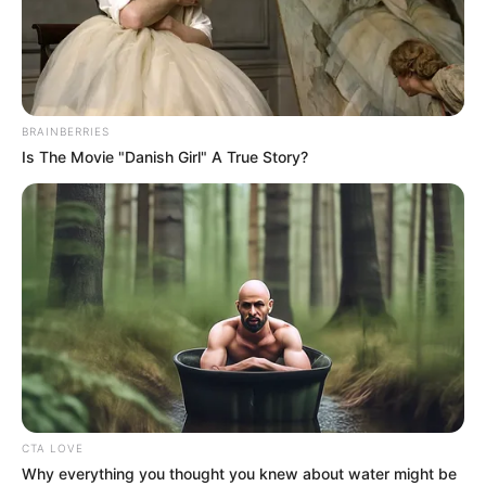
BRAINBERRIES
Is The Movie "Danish Girl" A True Story?
CTA LOVE
Why everything you thought you knew about water might be
Home
>
Brasília
>
CONACS
>
Notícia
>
CONACS em Brasília em