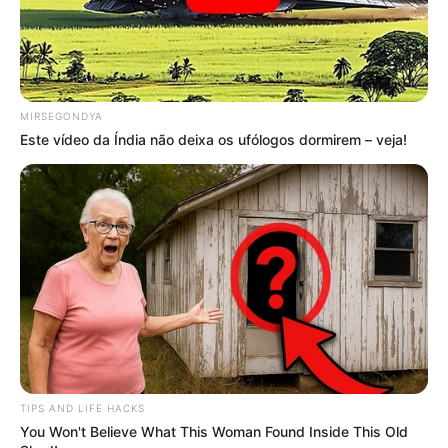
Nome
E-mail
*
MIRSEGONDYA
Mensagem
*
Este vídeo da Índia não deixa os ufólogos dormirem – veja!
BUSCAR
DESTAQUES
TIPS AND LIFE HACKS
You Won't Believe What This Woman Found Inside This Old