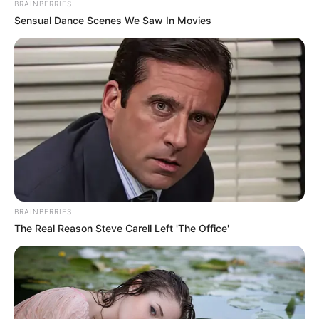
BRAINBERRIES
Sensual Dance Scenes We Saw In Movies
-ad3
Avanços na regulamentação da aposentadoria especial
A Aposentadoria Especial dos agentes já foi garantida pela Emenda
Constitucional 120/2022, mas ainda aguarda regulamentação.
O Projeto de Lei 229/2023, do deputado Eduardo Bismarck, busca
essa regulamentação, mas teve diversas outras propostas
anexadas, o que tem atrasado a sua tramitação. Para acelerar o
processo, foi adotada uma nova estratégia no Senado, onde o
senador Veneziano Vital do Rêgo protocolou um pedido de
BRAINBERRIES
prioridade para o PLP 185/2024, que visa assegurar a
The Real Reason Steve Carell Left 'The Office'
Aposentadoria Especial para os agentes.
Compromisso no Senado com a categoria
A direção da CONACS se reuniu com o senador Renan Calheiros,
que será o relator da nova proposta. O parlamentar se