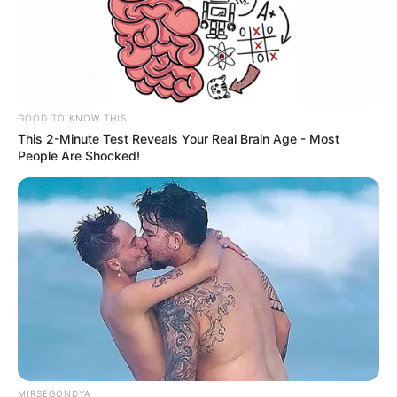
promulgar PEC 14 em semana de
mobilização.
Presidente Kennedy (ES) abre processo
seletivo para Agentes de Saúde e de
Combate às Endemias.
GOOD TO KNOW THIS
This 2-Minute Test Reveals Your Real Brain Age - Most
PEC 14: o que acontece com quinquênio,
People Are Shocked!
triênio e sexta-parte na aposentadoria?
DESTAQUES DO MÊS
Prefeitura realiza a maior entrega de
motocicletas aos Agentes de Saúde da
história...
Agente de Saúde é indiciada por falsificar
visitas que nunca aconteceram.
MIRSEGONDYA