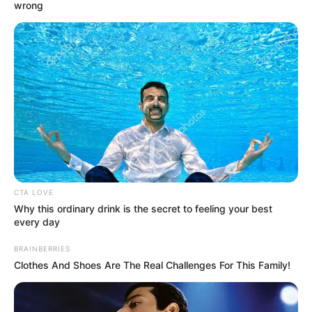
wrong
defesa da Aposentadoria Especial, Incentivo e outras pautas dos
ACS/ACE.
CONACS em Brasília em defesa da
Aposentadoria Especial, Incentivo
e outras pautas dos ACS/ACE.
01:00
Brasília
,
CONACS
,
Notícia
CTA LOVE
Why this ordinary drink is the secret to feeling your best
every day
BRAINBERRIES
Clothes And Shoes Are The Real Challenges For This Family!