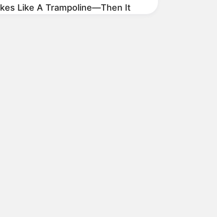
kes Like A Trampoline—Then It