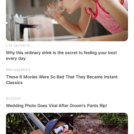
CTA FAVORITE
Why this ordinary drink is the secret to feeling your best
every day
--ad5
BRAINBERRIES
É natural sentir gratidão pela família, mas esse sentimento não
These 6 Movies Were So Bad That They Became Instant
deve se transformar em uma cobrança emocional.
Classics
4. "Você está exagerando"
BUZZDAY
Wedding Photo Goes Viral After Groom's Pants Rip!
Essa frase mistura manipulação emocional e culpa. Segundo a
psicóloga de Harvard Courtney S. Warren, ela pode ser um
exemplo de gaslighting — uma estratégia usada para invalidar as
preocupações de alguém, “fazendo-as parecer irracionais”, como