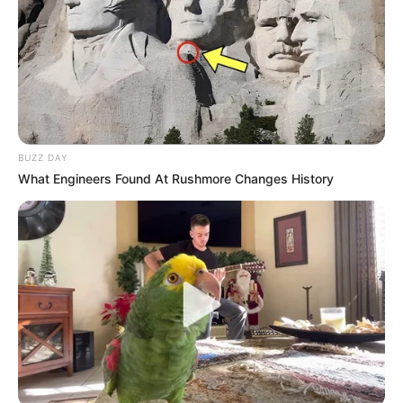
BUZZ DAY
What Engineers Found At Rushmore Changes History