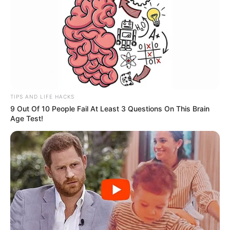
TIPS AND LIFE HACKS
9 Out Of 10 People Fail At Least 3 Questions On This Brain
Age Test!
-ad6
Fonte:
JASB com informações do portal Minha Vida
.