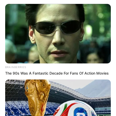
BRAINBERRIES
The 90s Was A Fantastic Decade For Fans Of Action Movies
HOME
Home
>
Família
>
Notícia
>
7 frases que os familiares tóxicos
costumam usar em suas conversas, segundo a psicologia.