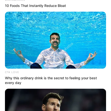
10 Foods That Instantly Reduce Bloat
-ad3
2. "Você é muito sensível/dramático/intenso"
Não importa se vem da sua irmã, do seu parceiro, de um amigo, do
seu pai ou daquele primo distante. Essa frase é uma demonstração
clara de invalidação emocional.
CTA LOVE
Why this ordinary drink is the secret to feeling your best
Quando dizemos a alguém que ela é “muito sensível”, estamos
every day
insinuando que o que ela sente não é legítimo — que suas
emoções só seriam válidas se estivessem dentro do nosso padrão.
No entanto, segundo a psicóloga Iria Reguera, todas as emoções
são válidas.