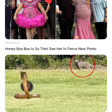
de “vencer” a situação.
Se o objetivo for criticar de maneira construtiva, as generalizações
nunca são boas aliadas. Frases como essas refletem falta de
escuta e empatia, e acabam rotulando o outro de forma injusta e
irreal.
--
HABERION
Honey Boo Boo Is So Thin! See Her In Fierce New Photo
-ad3
7. "Não diga isso, você nos faz parecer maus"
Não importa o que você esteja sentindo ou vivendo — o
importante, para quem diz essa frase, é que você não fale nada
que possa “manchar” a imagem da família.