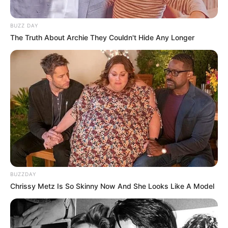
BUZZ DAY
The Truth About Archie They Couldn't Hide Any Longer
BUZZDAY
Chrissy Metz Is So Skinny Now And She Looks Like A Model