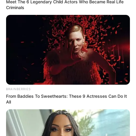
Meet The 6 Legendary Child Actors Who Became Real Life
No entanto, nomeá-los é o primeiro passo para entender o que nos
Criminals
machuca e começar a estabelecer limites mais saudáveis. A seguir,
sete frases comuns de familiares com comportamentos tóxicos — e
o que elas realmente querem dizer.
-
BRAINBERRIES
From Baddies To Sweethearts: These 9 Actresses Can Do It
All