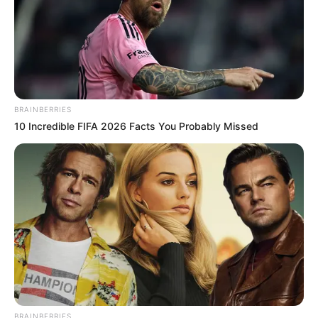
Quando chamamos
alguém de muito intenso, dramático ou
sensível, estamos focando na reação da pessoa, e não no
problema em si.
--
BRAINBERRIES
10 Incredible FIFA 2026 Facts You Probably Missed
-ad52
O psicólogo Carl Rogers já dizia: “Quando alguém realmente te
escuta, sem te julgar, sem tentar se responsabilizar por você ou te
moldar, você se sente muito bem.” Quando invalidamos
emocionalmente alguém, geramos exatamente o efeito oposto.
3. "Depois de tudo que fiz por você, é assim que você me
agradece?"
BRAINBERRIES