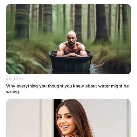
7 frases que os familiares tóxicos costumam usar em suas
conversas, segundo a psicologia.
Publicado
no
JASB
em
25
.agosto.2025.
Atualizado
em
26
.
agosto.2025.
|
Psicologia mostra como palavras comuns
WhatsApp: Canal JASB
podem manipular, silenciar e ferir.
--
CTA LOVE
Why everything you thought you knew about water might be
wrong