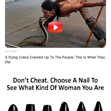
Prefeitura realiza a maior entrega de
motocicletas aos Agentes de Saúde da
história...
Agente de Saúde é indiciada por falsificar
visitas que nunca aconteceram.
BUZZDAY
Terceiro lote da restituição do IR paga R$
A Dying Cobra Crawled Up To The People: This Is What They
4,61 bilhões para 2,7 milhões de
Did
contribuintes.
Motos e bicicletas para ACS e ACE: veja o
passo a passo para conseguir o benefício.
PLP 185 continua travado na Câmara dos
Deputados por erro em seu texto.