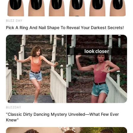
ACS e ACE: celetista, estatutário ou
contrato precário — entenda o que muda
BUZZ DAY
no seu bolso e na sua carreira.
Pick A Ring And Nail Shape To Reveal Your Darkest Secrets!
DIVERSAS
MATÉRIAS EM DESTAQUE NOS ÚLTIMOS 30 DIAS
Prefeitura realiza a maior entrega de
motocicletas aos Agentes de Saúde da
BUZZDAY
história...
“Classic Dirty Dancing Mystery Unveiled—What Few Ever
Knew"
Agente de Saúde é indiciada por