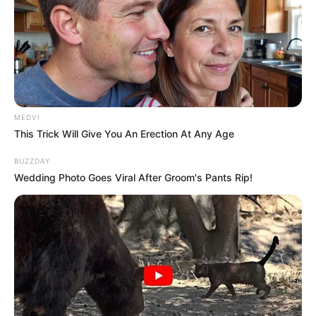
BUSCAR
DESTAQUES
MEDVI
This Trick Will Give You An Erection At Any Age
FACEBOOK
BUZZDAY
Wedding Photo Goes Viral After Groom's Pants Rip!
DESTAQUES DA SEMANA
Agente de Saúde é indiciada por falsificar
visitas que nunca aconteceram.
Câmara dos Deputados: anuênios, triênios,
quinquênios, sexta-parte e licenças-prêmio