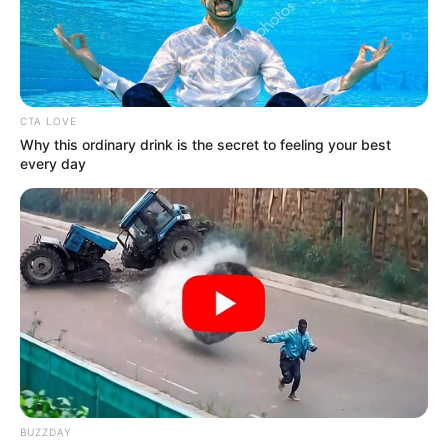
CTA LOVE
Why this ordinary drink is the secret to feeling your best
every day
BUZZDAY
Home
>
ACS
>
CONACS
>
Notícia
>
Diretores da Confederação