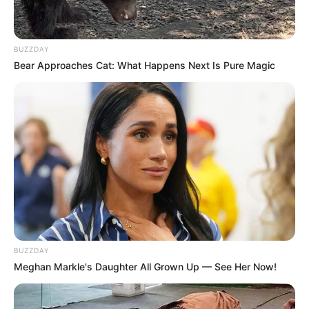
entram no debate.
FNARAS em Brasília: Senado pode
BUZZDAY
promulgar PEC 14 em semana de
Bear Approaches Cat: What Happens Next Is Pure Magic
mobilização.
Presidente Kennedy (ES) abre processo
seletivo para Agentes de Saúde e de
Combate às Endemias.
PEC 14: o que acontece com quinquênio,
triênio e sexta-parte na aposentadoria?
FNARAS convoca ACS e ACE para
promulgação da PEC 14 no Congresso
BUZZDAY
Nacional.
Meghan Markle's Daughter All Grown Up — See Her Now!
DESTAQUES DO MÊS