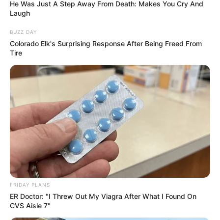
He Was Just A Step Away From Death: Makes You Cry And
Nacional promovem agenda com os Agentes da Região Sul (SC, PR e
Laugh
RS).
Diretores da Confederação
BUZZ DAY
Colorado Elk's Surprising Response After Being Freed From
Nacional promovem agenda com
Tire
os Agentes da Região Sul (SC, PR e
RS).
12:38
ACS
,
CONACS
,
Notícia
FRIDAY PLANS
ER Doctor: "I Threw Out My Viagra After What I Found On
CVS Aisle 7"