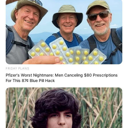
Diretores da Confederação Nacional participam de
encontro com
Agentes Comunitários de Saúde e Agentes de
Combate às Endemias da Região Sul
.
Foto
—
ilustrativa/Reprodução/CONACS
.
Diretores da
Confederação Nacional
promovem agenda com
os Agentes da Região Sul (SC, PR e RS)
.
Publicado
no
JASB
em
24
.
fevereiro.2025.
Atualizado
em
24
.
fevereir
o.2025.
FRIDAY PLANS
Pfizer's Worst Nightmare: Men Canceling $80 Prescriptions
| Os
Agentes Comunitários de Saúde e
WhatsApp: Canal JASB
For This 87¢ Blue Pill Hack
Agentes de Combate às Endemias da Região Sul, já começaram a
receber os participante do 1º Encontro e Seminário dos ACS/ACE
de SC, PR e RS.
-