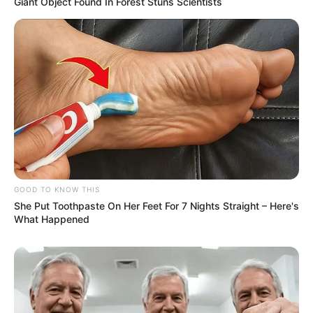
Giant Object Found In Forest Stuns Scientists
A União Faz a Força!
-
-110
VEJA TAMBÉM
:
+
ACS foi a óbito por exaustão, devido ao calor extremo
.
+
Lipedema: a 'nova doença' que afeta as mulheres
.
+
Aposentadoria: ACS e ACE saiba como simular o tempo que
falta
...
+
IFA: Modelo Padrão do Requerimento do Incentivo e vídeo de
verificação do repasse
.
GOOD TO KNOW THIS
Fonte: JASB com informações da CONACS.
She Put Toothpaste On Her Feet For 7 Nights Straight – Here's
What Happened
Edição Geral: JASB.
Encaminhamento de denúncia ao JASB
Publicação:
JASB - Jornal dos Agentes de Saúde do Brasil
-
www.jasb.com.br.