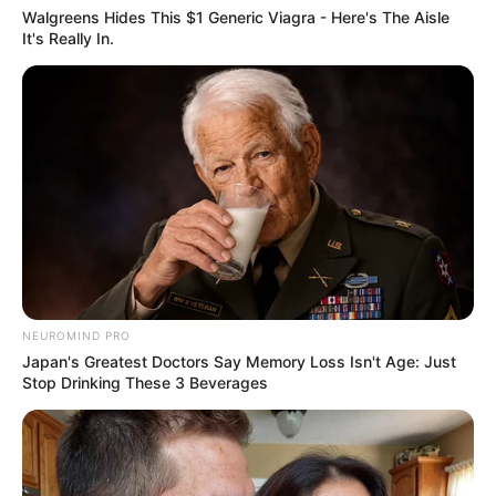
Walgreens Hides This $1 Generic Viagra - Here's The Aisle
Saúde é atacada por seis
It's Really In.
cães.
FAÇA O SEU COMENTÁRIO AQUI!
FALE CONOSCO
Nome
E-mail
*
Mensagem
*
NEUROMIND PRO
Japan's Greatest Doctors Say Memory Loss Isn't Age: Just
Stop Drinking These 3 Beverages