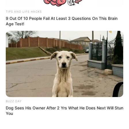
visitas que nunca aconteceram.
TIPS AND LIFE HACKS
9 Out Of 10 People Fail At Least 3 Questions On This Brain
Câmara dos Deputados: anuênios, triênios,
Age Test!
quinquênios, sexta-parte e licenças-prêmio
entram no debate.
O que é que os diretores da CONACS foram
fazer na Argentina, durante mobilização em
Brasília?
Modelo para os Agentes de Saúde:
Denúncia anônima leva MP a investigar
prefeito por irregularidades.
30 horas: parecer da Comissão de Finanças
BUZZ DAY
se posicionou sobre redução da jornada de
Dog Sees His Owner After 2 Yrs What He Does Next Will Stun
40 para 30 horas.
You