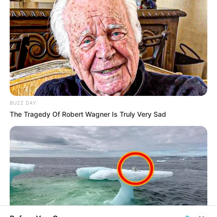
Terceiro lote da restituição do IR paga
R$ 4,61 bilhões para 2,7 milhões de
contribuintes.
Motos e bicicletas para ACS e ACE: veja o
passo a passo para conseguir o
benefício.
MATÉRIAS EM DESTAQUES
BUZZ DAY
Motos e bicicletas para ACS e ACE: veja o
The Tragedy Of Robert Wagner Is Truly Very Sad
passo a passo para conseguir o
benefício.
Agente de Saúde é indiciada por
falsificar visitas que nunca aconteceram.
Câmara dos Deputados: anuênios,
triênios, quinquênios, sexta-parte e