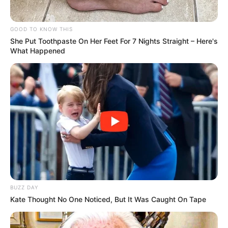
PEC 14 avança no Senado e cumpre
GOOD TO KNOW THIS
sessões de discussão; Aposentadoria
She Put Toothpaste On Her Feet For 7 Nights Straight – Here's
Especial...
What Happened
DIVERSAS
MATÉRIAS EM DESTAQUE NOS ÚLTIMOS 30 DIAS
Prefeitura realiza a maior entrega de
BUZZ DAY
motocicletas aos Agentes de Saúde da
Kate Thought No One Noticed, But It Was Caught On Tape
história...