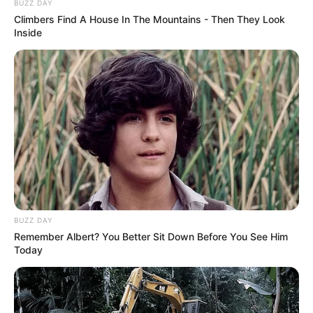
BUZZ DAY
Sem salário de dezembro e
Lista Completa do RESULTADO
Climbers Find A House In The Mountains - Then They Look
13º: Agentes de Saúde
FINAL das inscrições do Mais
Inside
ameaçam fazer Greve
Saúde com Agente.
FAÇA O SEU COMENTÁRIO AQUI!
FALE CONOSCO
Nome
E-mail
*
Mensagem
*
BUZZ DAY
Remember Albert? You Better Sit Down Before You See Him
Today