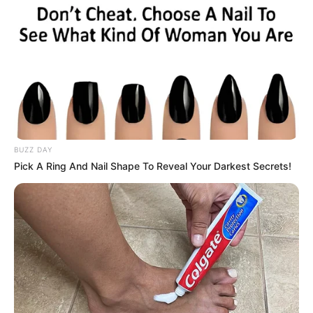
DESTAQUES DO MÊS
Prefeitura realiza a maior entrega de
motocicletas aos Agentes de Saúde da
história...
Terceiro lote da restituição do IR paga R$
4,61 bilhões para 2,7 milhões de
contribuintes.
BUZZ DAY
Motos e bicicletas para ACS e ACE: veja o
Pick A Ring And Nail Shape To Reveal Your Darkest Secrets!
passo a passo para conseguir o benefício.
Agente de Saúde é indiciada por falsificar
visitas que nunca aconteceram.
Mais de 300 ACS e ACE recebem bicicletas
elétricas, barcos, celulares e aplicativo...