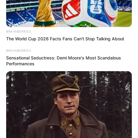
BRAINBERRIES
The World Cup 2026 Facts Fans Can't Stop Talking About
BRAINBERRIES
Sensational Seductress: Demi Moore's Most Scandalous
Performances
Home
>
Concurso
>
Minas Gerais
>
Notícia
>
Prefeitura
>
São