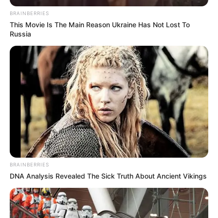
Domingos do Prata: Vagas para Agente Comunitário de Saúde e de
Combate às Endemias.
BRAINBERRIES
This Movie Is The Main Reason Ukraine Has Not Lost To
São Domingos do Prata: Vagas
Russia
para Agente Comunitário de
Saúde e de Combate às Endemias.
09:19
Concurso
,
Minas Gerais
,
Notícia
,
Prefeitura
BRAINBERRIES
DNA Analysis Revealed The Sick Truth About Ancient Vikings