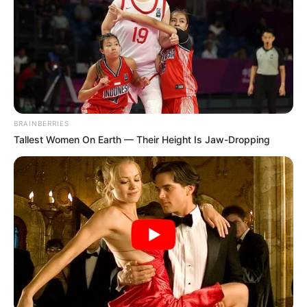
Como Participar do Processo Seletivo
Inscrição Online
Os interessados em participar devem realizar a inscrição online
entre os dias 3 de janeiro de 2025 e 3 de fevereiro de 2025, até as
23h59.
BRAINBERRIES
A taxa de inscrição é de R$ 80,00.
Tallest Women On Earth — Their Height Is Jaw-Dropping
-
-110
Isenção da Taxa de Inscrição
Os candidatos que atenderem aos requisitos podem solicitar a
isenção da taxa de inscrição entre os dias 3 e 4 de janeiro de 2025.
Etapas do Processo Seletivo
A seleção será realizada por meio das seguintes etapas: