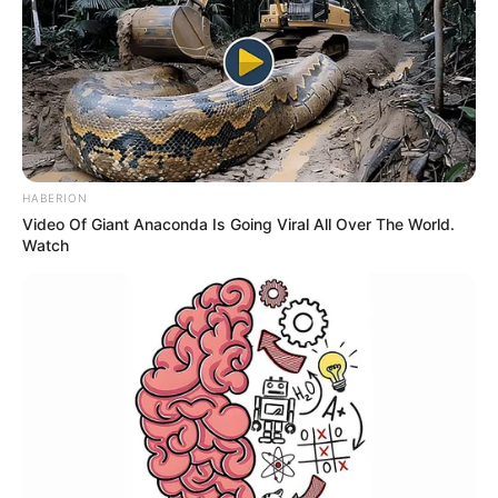
BUSCAR
DESTAQUES
HABERION
Video Of Giant Anaconda Is Going Viral All Over The World.
FACEBOOK
Watch
DESTAQUES DA SEMANA
Motos e bicicletas para ACS e ACE: veja o
passo a passo para conseguir o benefício.
Agente de Saúde é indiciada por falsificar