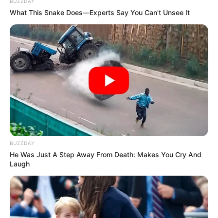
BUZZDAY
What This Snake Does—Experts Say You Can't Unsee It
Agentes Comunitários passam por capacitação para
atuação em territórios e enfrentamento à violência.
Agosto 09, 2026
ACS E ACE
Agentes de Saúde vão a Brasília na próxima segunda
e pressionam Congresso pela PEC 14.
Agosto 09, 2026
BUZZDAY
He Was Just A Step Away From Death: Makes You Cry And
Laugh
ACS E ACE
R$ 150 mil: Rio Sono entrega Motocicletas para