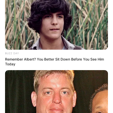
Agente de Saúde é indiciada por falsificar
visitas que nunca aconteceram.
Terceiro lote da restituição do IR paga R$
4,61 bilhões para 2,7 milhões de
contribuintes.
Motos e bicicletas para ACS e ACE: veja o
BUZZ DAY
passo a passo para conseguir o benefício.
Remember Albert? You Better Sit Down Before You See Him
Today
PLP 185 continua travado na Câmara dos
Deputados por erro em seu texto.
ACS e ACE: celetista, estatutário ou
contrato precário — entenda o que muda
no seu bolso e na sua carreira.