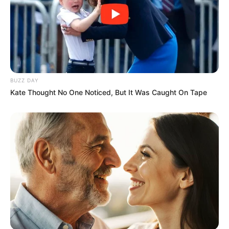
Agentes Comunitários de Saúde.
Agosto 09, 2026
BUZZ DAY
FAÇA O SEU COMENTÁRIO AQUI!
Kate Thought No One Noticed, But It Was Caught On Tape
FALE CONOSCO
Nome
E-mail
*
Mensagem
*