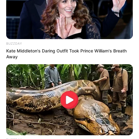
Publicação:
JASB - Jornal dos Agentes de Saúde do Brasil
-
www.jasb.com.br.
-
-pf
Receba notícias
direto no
celular
entrando nos nossos grupos.
Clique na opção preferida:
BUZZDAY
WhatsApp
,
|
Telegram
|
Facebook
ou
Inscreva-se no
canal
Kate Middleton's Daring Outfit Took Prince William's Breath
do
JASB no YouTube
Away
SHARE THIS
Share it
Tweet
Share it
Pin it
PUBLICAÇÕES RELACIONADAS
ACS E ACE