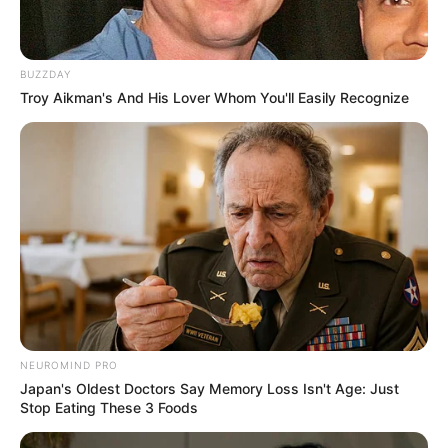
BUZZDAY
Troy Aikman's And His Lover Whom You'll Easily Recognize
DIVERSAS
Agentes Comunitários passam por
capacitação para atuação em territórios e
enfrentamento à violência.
Agosto 09, 2026
Agentes de Saúde vão a Brasília na próxima
segunda e pressionam Congresso pela PEC
14.
Agosto 09, 2026
R$ 150 mil: Rio Sono entrega Motocicletas
NEUROMIND PRO
para Agentes Comunitários de Saúde.
Japan's Oldest Doctors Say Memory Loss Isn't Age: Just
Agosto 09, 2026
Stop Eating These 3 Foods