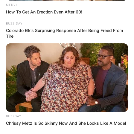
MEDVI
How To Get An Erection Even After 60!
BUZZ DAY
Colorado Elk's Surprising Response After Being Freed From
Tire
BUSCAR
DESTAQUES
Agentes Comunitários passam por capacitação
para atuação em territórios e enfrentamento à
violência.
Agosto 09, 2026
Agentes de Saúde vão a Brasília na próxima
segunda e pressionam Congresso pela PEC 14.
Agosto 09, 2026
BUZZDAY
Chrissy Metz Is So Skinny Now And She Looks Like A Model
R$ 150 mil: Rio Sono entrega Motocicletas para