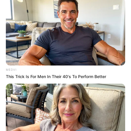
Agentes Comunitários e de Endemias de
Corumbá.
Foto ilustrativa/Divulgação
.
—
MS - Corumbá: Agentes Comunitários e de Endemias cobram
pagamento de Incentivo Adicional. Veja!
Publicado
no
JASB
em
24
.
dezembro.2024
.
Atualizado
em
25
.
deze
mbro.2024.
Grupos no WhatsApp
|
Na manhã de 18 de dezembro, Agentes
Comunitários de Saúde e Agentes de Combate às Endemias de
MEDVI
Corumbá (MS) se reuniram em frente à prefeitura em um ato de
This Trick Is For Men In Their 40's To Perform Better
manifestação.
-
-2p
Protesto em defesa do Incentivo Financeiro
Conforme verificação do editorial do JASB, o objetivo principal da
manifestação era reivindicar o pagamento do IFA - Incentivo
Financeiro Adicional, benefício esperado pela categoria.