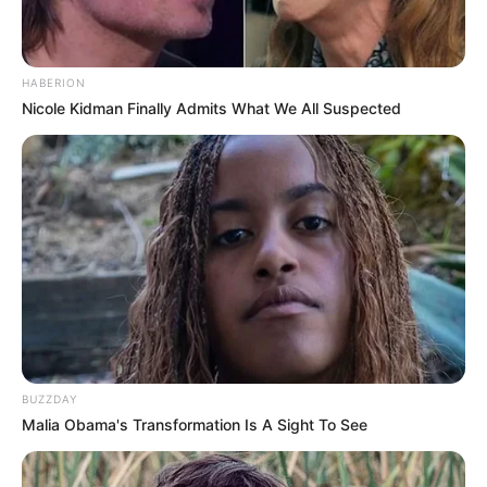
mobilização.
Presidente Kennedy (ES) abre processo
seletivo para Agentes de Saúde e de
HABERION
Combate às Endemias.
Nicole Kidman Finally Admits What We All Suspected
PEC 14: o que acontece com quinquênio,
triênio e sexta-parte na aposentadoria?
FNARAS convoca ACS e ACE para
promulgação da PEC 14 no Congresso
Nacional.
DESTAQUES DO MÊS
BUZZDAY
Prefeitura realiza a maior entrega de
Malia Obama's Transformation Is A Sight To See
motocicletas aos Agentes de Saúde da
história...