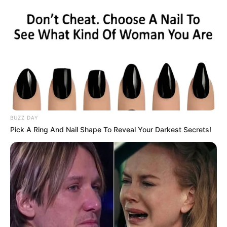
Agentes Comunitários de Saúde.
Agosto 09, 2026
FACEBOOK
DESTAQUES DA SEMANA
Agente de Saúde é indiciada por falsificar
BUZZ DAY
visitas que nunca aconteceram.
Pick A Ring And Nail Shape To Reveal Your Darkest Secrets!
Câmara dos Deputados: anuênios, triênios,
quinquênios, sexta-parte e licenças-prêmio
entram no debate.
FNARAS em Brasília: Senado pode
promulgar PEC 14 em semana de