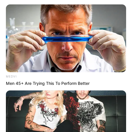
MEDVI
Men 45+ Are Trying This To Perform Better
HOME
Home
>
Incentivo Adicional
>
Mato Grosso do Sul
>
Notícia
>
MS - Corumbá: Agentes Comunitários e de Endemias cobram