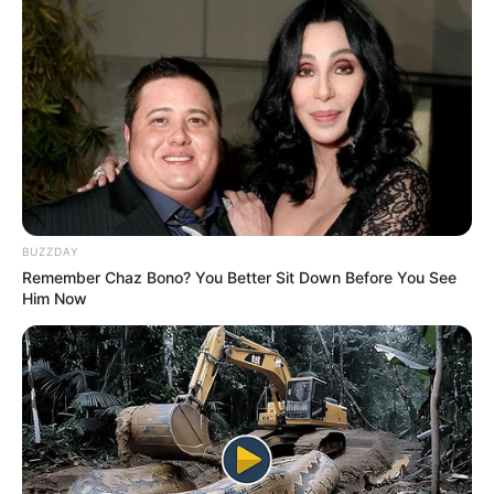
MATÉRIAS EM DESTAQUE NOS ÚLTIMOS 30 DIAS
Prefeitura realiza a maior entrega de
motocicletas aos Agentes de Saúde da
história...
Agente de Saúde é indiciada por
falsificar visitas que nunca aconteceram.
BUZZDAY
Terceiro lote da restituição do IR paga
Remember Chaz Bono? You Better Sit Down Before You See
R$ 4,61 bilhões para 2,7 milhões de
Him Now
contribuintes.
MATÉRIAS EM DESTAQUES
Agente de Saúde é indiciada por
falsificar visitas que nunca aconteceram.